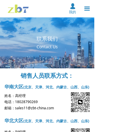
首页
넙
끀
我的
关于我们
产品中心
联系我们
解决方案
Contact Us
资料下载
服务支持
销售人员联系方式：
新闻中心
华南大区
(北京、天津、河北、内蒙古、山西、山东)
姓名：高经理
在线购买
电话：18028790269
邮箱：
sales11@zbt-china.com
联系我们
华北大区
(北京、天津、河北、内蒙古、山西、山东)
云平台
姓名：刘经理