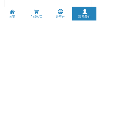
낀
낙
뀁
넙
首页
在线购买
云平台
联系我们
녂
代理商申请
请填写一下表单，我们收到后
24
小
时
之内和您联
系！感谢您的支持
工作时间：周一至周五 9：00-18：00
立即填写