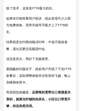
除了技术，
FTTR最大的坑。
这算是
如果你仔细查看用户投诉，就会发现不少人因
为免费体验
宽带升级等
上了FTTR的
，
字眼才
车
。
结果
合约期动辄2到3年，中途不能改套
就是
餐，退出还要交高额违约金。
这还是其次
，
用好了也能接受。
最隐蔽的问题在于，很多用户升级了千兆FTTR
套餐后，实际用网体验并没有质的飞越，晚上
高峰期依然卡。
原因
很尴尬：
运营商的宽带出口资源是共
而
也
享的，就算光纤铺到你床头，小区出口带宽不
够，
。
你这依然没戏