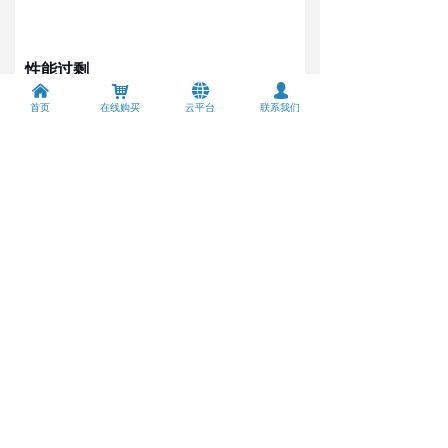
性能过剩
낀
낙
뀁
넙
首页
在线购买
云平台
联系我们
对绝大多数普通家庭而言，FTTR的功能和性能
都是过剩的。
一个不争的事实：
这是
对于150平米以下、千兆以内的普通户型，性能
不错的Mesh系统在日常用网体验上和FTTR并没
有明显差别。
就算你家宽带是500M，Wi-Fi 6路由器配合
Mesh组网同样能让全屋信号满格。
FTTR听起来很牛，但你真的用得上吗？