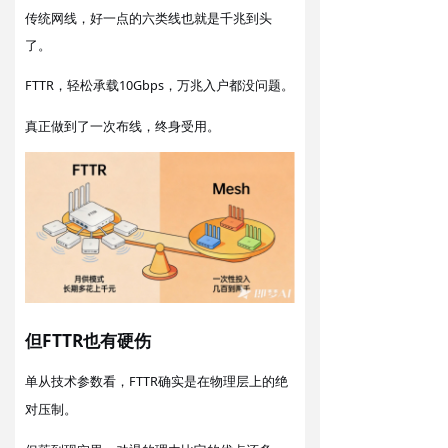
传统网线，好一点的六类线也就是千兆到头
了。
FTTR
轻松承载10Gbps，万兆入户都没问题。
，
真正做到了一次布线，终身受用。
但FTTR
硬伤
也有
单从技术参数看，FTTR确实是
物理层上的绝
在
对压制
。