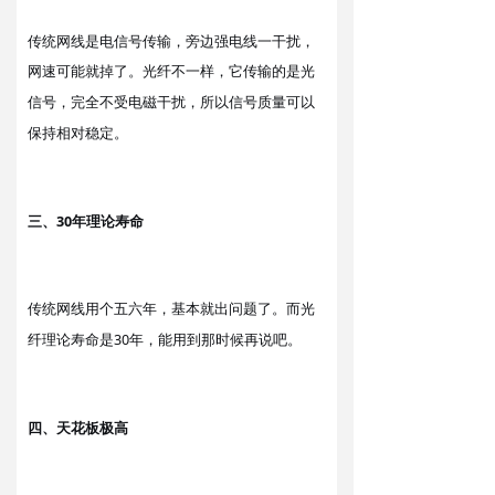
传统网线是电信号传输，旁边强电线一干扰，
网速可能就掉了。光纤
传输的是光
不一样，它
信号，完全不受电磁干扰，
信号质量
所以
可以
稳定。
保持相对
三
30年
、
理论寿命
传统网线用个五六年，
出问题
。
光
基本就
了
而
纤
理论寿命是30年
。
，
能用到那时候再说吧
四
天花板极高
、