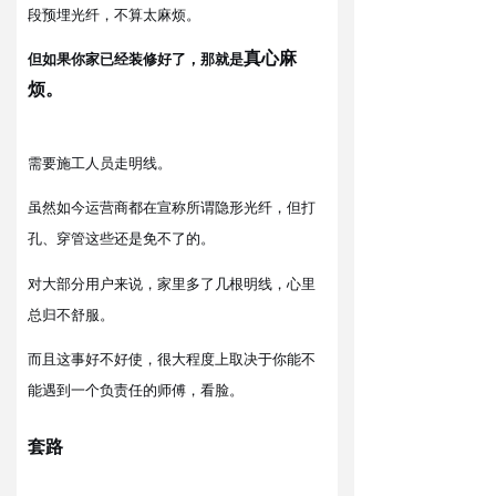
段预埋光纤
，
不算太麻烦。
真心麻
但如果你家已经装修好了，
那就是
烦
。
需要施工人员走明线。
虽然
运营商
宣称
隐形光纤，但打
如今
都在
所谓
孔、穿管
免不了
。
这些还是
的
对
来说，家里多了几根明线，心里
大部分用户
总归不舒服。
这事好不好使，很大程度上取决于你能不
而且
能遇到一个负责任的师傅
，
看脸。
套路