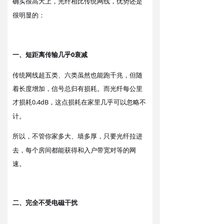
确实
高大上
，光纤相比传统网线
优势
很
，
还是
很明显的
：
一
短距离传输几乎0衰减
、
传统网线超五类、六类虽然也能跑千兆，但随
着长度增加，信号总归有损耗。而光纤每公里
才
0.4dB，这点损耗在家里几乎可以忽略不
损耗
计。
不管你家多大、墙多厚，只要光纤拉进
所以，
去，每个房间都能获得和入户带宽对等的网
速。
二
完全不受电磁干扰
、