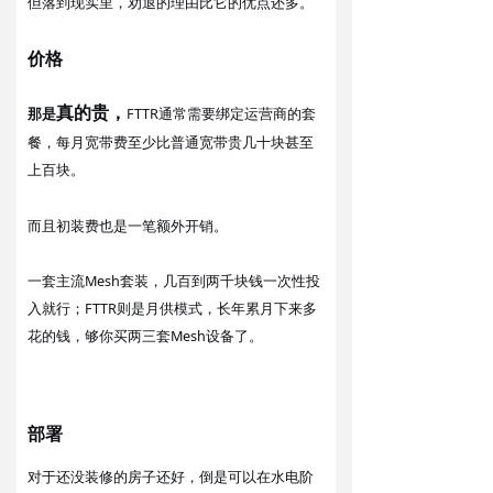
但落到现实里，劝退的理由比它的优点还多。
价格
真的贵
，
FTTR通常需要绑定运营商的套
那是
餐，每月宽带费至少比普通宽带贵几十块甚至
上百块。
而且初装费也是一笔额外开销。
一套主流Mesh套装，几百到两千块钱一次性投
入就行；FTTR则是月供模式，长年累月下来多
花的钱，够你买两三套Mesh设备了。
部署
对于还没装修的房子还好，
可以在水电阶
倒是