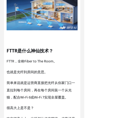
英文版
FTTR是什么神仙技术？
FTTR
全称Fiber to The Room
，
。
光纤到房间
。
也就是
的
意思
运营商
把光纤从你家门口一
简单来说就是
直接
直拉到每个房间，再在每个房间装一个从光
猫，配合Wi-Fi 6或Wi-Fi 7实现全屋覆盖。
很高大上
？
是不是