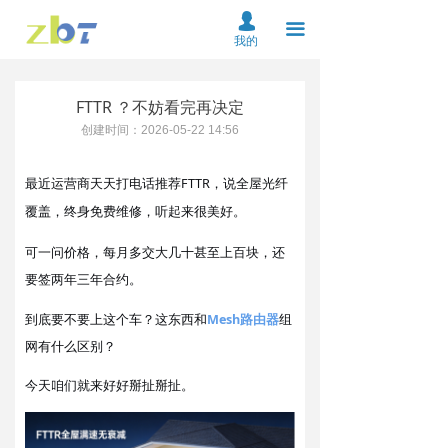
首页
넙
끀
我的
关于我们
FTTR ？不妨看完再决定
产品中心
创建时间：
2026-05-22
14:56
解决方案
最近运营商天天打电话推荐FTTR，说全屋光纤
资料下载
覆盖，终身免费维修，听起来很美好。
服务支持
可一问价格，每月多交大几十甚至上百块，还
要签两年三年合约。
新闻中心
到底要不要上这个车？这东西和
Mesh路由器
组
在线购买
网有什么区别？
联系我们
今天咱们就来
掰扯掰扯。
好好
云平台