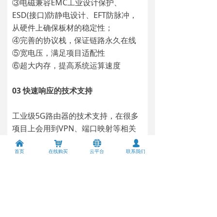
③电磁兼容EMC工业设计保护、
ESD(接口)防静电设计、EFT防脉冲，
从硬件上确保板材的稳定性；
④完善的协议栈，保证链路永久在线
⑤宽电压，满足项目适配性
⑥超大内存，提高系统运算速度
03 快速响应的技术支持
工业级5G路由器的技术支持，在很多
项目上会用到VPN、端口映射等相关
网络方面的技术，如果对相关网络技
낀
낙
뀁
넙
首页
在线购买
云平台
联系我们
术不熟悉的话，在使用的过程中可能
会遇到各种问题，所以能够及时提供
技术支持，快速响应客户，解决问题
的公司很重要。
04 价格