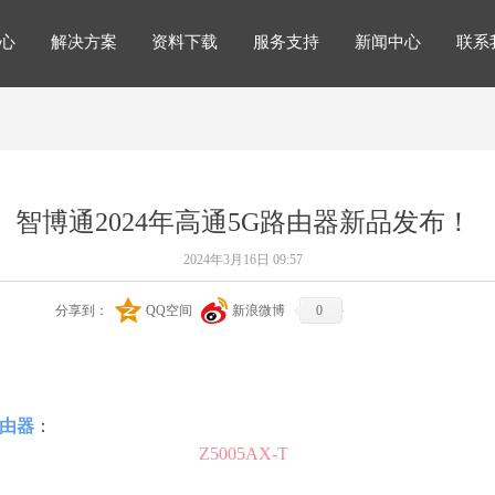
心
解决方案
资料下载
服务支持
新闻中心
联系
解决方案
心
解决方案
资料下载
服务支持
新闻中心
联系
智博通2024年高通5G路由器新品发布！
2024年3月16日
09:57
分享到：
QQ空间
新浪微博
0
路由器
：
Z5005AX-T