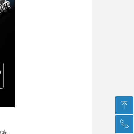
ꁸ
ꂅ
回到顶部
体验。