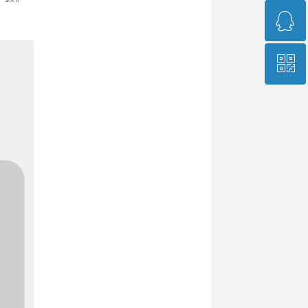
ꁗ
400-966-9689
ꀥ
751573541
销售经理微信