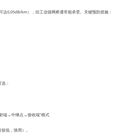
0.05dB/km），但
工业级网桥通常能承受
。关键预防措施：
可选：
）
射端→中继点→接收端”模式
性较低，慎用）。