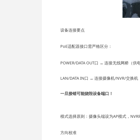
设备连接要点
PoE适配器接口需严格区分：
POWER/DATA OUT口
→ 连接无线网桥（供
LAN/DATA IN口
→ 连接摄像机/NVR/交换
一旦
接错可能烧毁设备端口
！
模式选择原则：摄像头端设为
AP模式
，NV
方向校准