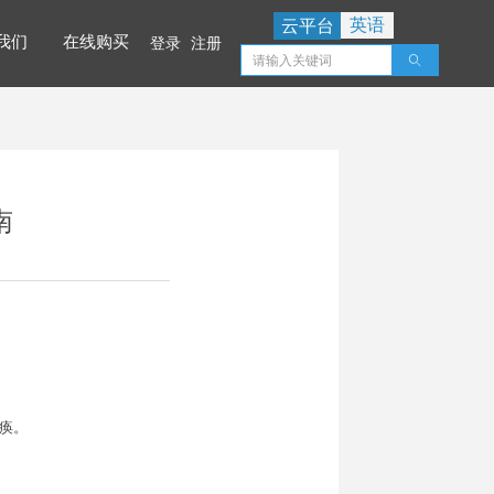
英语
云平台
我们
在线购买
登录
注册
ꄠ
我们
在线购买
南
痪。