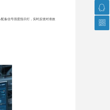
ꁗ
400-966-9689
备配备
信号强度指示灯
，实时反馈对准效
ꀥ
751573541
销售经理微信