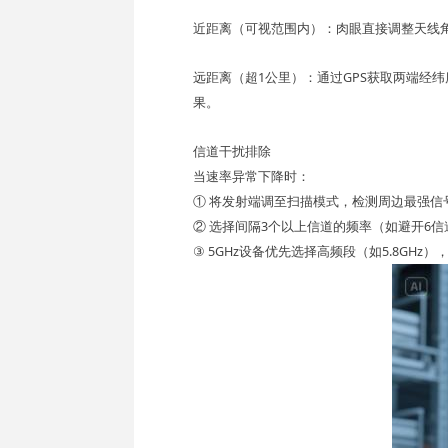
近距离（可视范围内）
：肉眼直接调整天线
远距离（超1公里）
：通过GPS获取两端经
果。
信道干扰排除
当速率异常下降时：
① 将发射端调至扫描模式，检测周边最强信号
② 选择
间隔3个以上信道
的频率（如避开6信
③ 5GHz设备优先选择高频段（如5.8GHz）