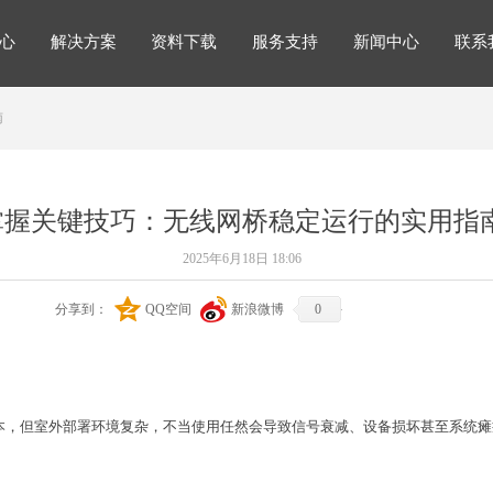
心
解决方案
资料下载
服务支持
新闻中心
联系
解决方案
心
解决方案
资料下载
服务支持
新闻中心
联系
南
掌握关键技巧：无线网桥稳定运行的实用指
2025年6月18日
18:06
分享到：
QQ空间
新浪微博
0
本，但
室外部署环境复杂
，不当使用
任然
会导致信号衰减、设备损坏甚至系统瘫
。