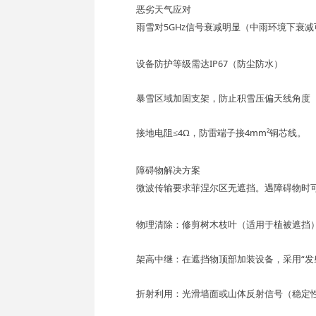
恶劣天气应对
雨雪对5GHz信号衰减明显（中雨环境下衰减可达
设备防护等级需达
IP67
（防尘防水）
暴雪区域加固支架，防止积雪压偏天线角度
接地电阻
≤4Ω
，防雷端子接4mm²铜芯线。
障碍物解决方案
微波传输要求
菲涅尔区无遮挡
。遇障碍物时
物理清除
：修剪树木枝叶（适用于植被遮挡
架高中继
：在遮挡物顶部加装设备，采用“发
折射利用
：光滑墙面或山体反射信号（稳定