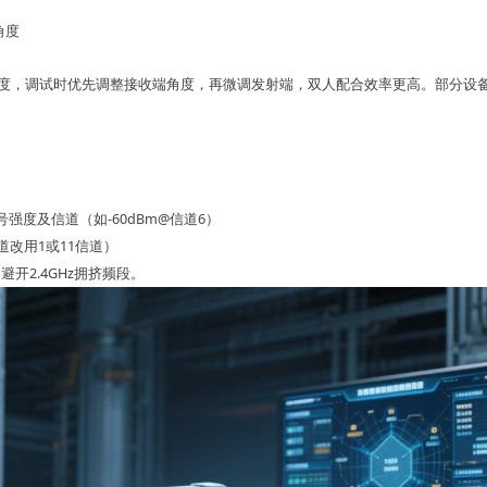
角度
纬度，调试时优先调整接收端角度，再微调发射端，双人配合效率更高。
部分设
强度及信道（如-60dBm@信道6）
道改用1或11信道）
，避开2.4GHz拥挤频段。