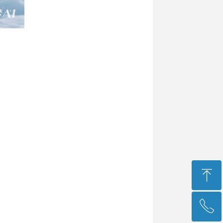
ꁸ
ꂅ
回到顶部