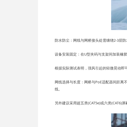
防水防尘
：
网线与网桥接头处需缠绕
2-3层
设备安装固定
：
在U型夹码与支架间加装
橡
根据实际测试表明，
强风引起的轻微晃动即
网线选择与长度
：
网桥与PoE适配器间距离
不
线。
另外建议
采用
超五类(CAT5e)或六类(CAT6)