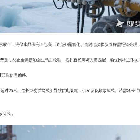
防水胶带
，确保水晶头完全包裹，避免外露氧化。
同时
电源接头同样需绝缘处理
胶垫圈
，防止金属接触面生锈后松动。抱杆直径需与扎带匹配，确保网桥主体抗
可导致信号偏移
。
超过25米
。过长或劣质网线会导致供电衰减，引发设备频繁掉线。若需延长传输
屏蔽网线
，