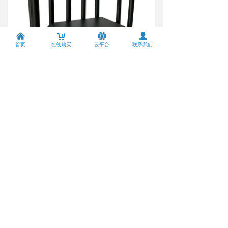
낀
낙
뀁
넙
首页
在线购买
云平台
联系我们
小彩蛋：MESH 一键扩展，连网更省心
担心大户型覆盖不全？它支持 MESH 一键配
对 —— 按下机身 MESH 键，秒进入配对状
态，多台路由组网超简单，覆盖范围轻松翻
倍；再加上硬件看门狗功能，系统或 5G 模
块异常时自动重启，无线连网 “零断联” 更安
心～
家里需要高速、稳定、全覆盖 WiFi 的朋友，