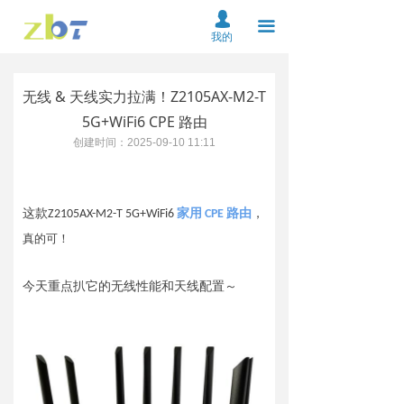
首页
넙
끀
我的
关于我们
无线 & 天线实力拉满！Z2105AX-M2-T
产品中心
5G+WiFi6 CPE 路由
解决方案
创建时间：
2025-09-10
11:11
资料下载
这款Z2105AX-M2-T 5G+WiFi6
家用 CPE 路由
，
服务支持
真的可！
新闻中心
今天重点扒它的无线性能和天线配置～
在线购买
联系我们
云平台