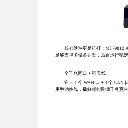
核心硬件更是抗打：MT7981B ARM C
足够支撑多设备并发，后台运行稳
全千兆网口 + 强天线
它带 1 个 WAN 口 + 3 个 
用手动换线，插好就能跑满千兆宽带，