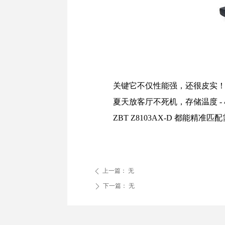
关键
它不仅性能强，还很皮实
夏天放客厅不死机，存储温度 - 
ZBT Z8103AX-D 都能精
上一篇：
无
ꄴ
下一篇：
无
ꄲ