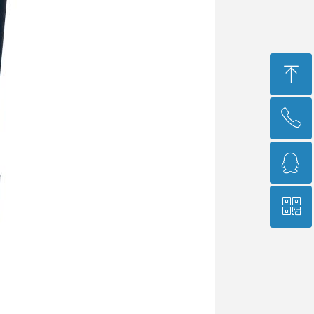
ꁸ
ꂅ
回到顶部
ꁗ
400-966-9689
ꀥ
751573541
销售经理微信