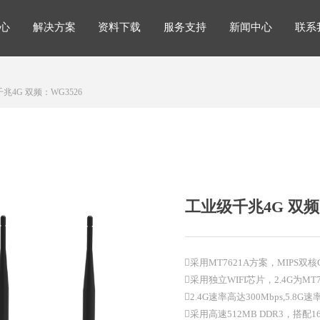
心
解决方案
资料下载
服务支持
新闻中心
联系
解决方案
心
解决方案
资料下载
服务支持
新闻中心
联系
兆4G 双频：WG3526
工业级千兆4G 双频
采用MT7621A方案，MIPS双核
采用独立WIFI芯片，2.4G为MT760
2.4G速率高达300Mbps,5.8G速
采用高速512MB DDR3，搭配16MB