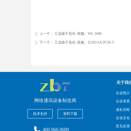
上一个：
工业级千兆4G 双频：WG 1608
ꄴ
下一个：
工业级千兆4G 双频：Z2101AX-PCIE-T
ꄲ
关于我
企业简介
网络通讯设备制造商
企业资质
成长历程
技术支持
资料下载
企业文化
意见反馈
400-966-9689