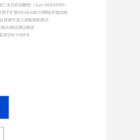
口,支持自动翻转（Auto MDI/MDIX）
，可用于扩展SMABA或FTP网络存储功能
复位按键可进入拯救刷机模式
用于接4G移动通信模块
SIM/USIM卡