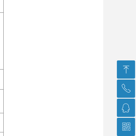
ꁸ
ꂅ
回到顶部
ꁗ
400-966-9689
ꀥ
751573541