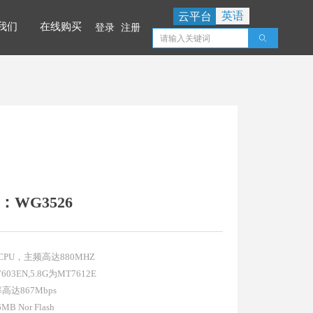
英语
云平台
我们
在线购买
登录
注册
ꄠ
我们
在线购买
：WG3526
CPU，主频高达880MHZ
3EN,5.8G为MT7612E
率高达867Mbps
 Nor Flash