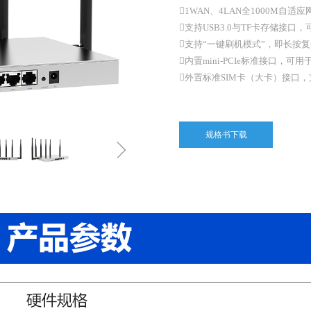
1WAN、4LAN全1000M自适应网
支持USB3.0与TF卡存储接口
支持“一键刷机模式”，即长按
内置mini-PCIe标准接口，可
外置标准SIM卡（大卡）接口，支持
规格书下载
ꁇ