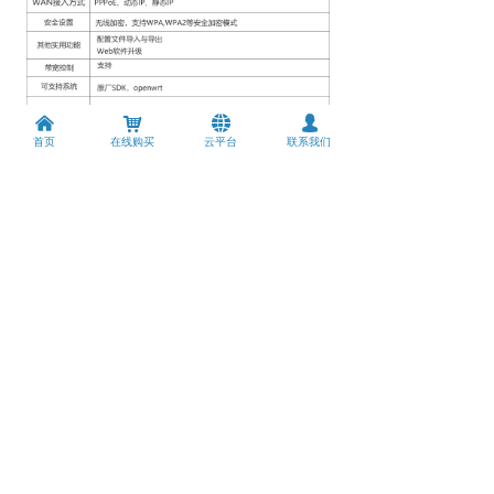
낀
낙
뀁
넙
首页
在线购买
云平台
联系我们
上一个：
工业级千兆4G：WG155-T
ꄴ
下一个：
工业级千兆4G 双频：WG3526
ꄲ