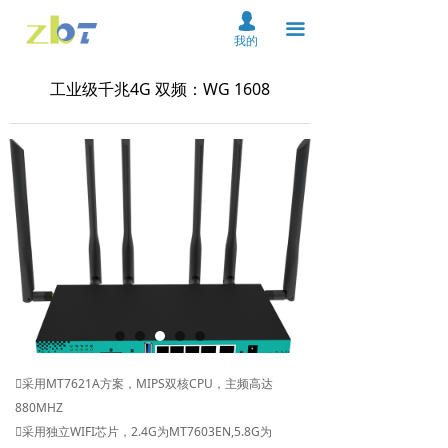
首页
넙
끀
我的
关于我们
工业级千兆4G 双频：WG 1608
产品中心
解决方案
资料下载
服务支持
新闻中心
在线购买
联系我们
采用MT7621A方案，MIPS双核CPU，主频高达
880MHZ
云平台
采用独立WIFI芯片，2.4G为MT7603EN,5.8G为