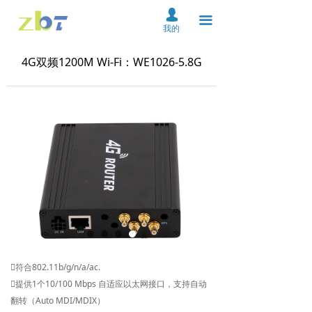
首页
넙
끀
我的
关于我们
4G双频1200M Wi-Fi：WE1026-5.8G
产品中心
解决方案
资料下载
服务支持
新闻中心
在线购买
联系我们
符合802.11b/g/n/a/ac.
提供1个10/100 Mbps 自适应以太网接口，支持自动
云平台
翻转（Auto MDI/MDIX）