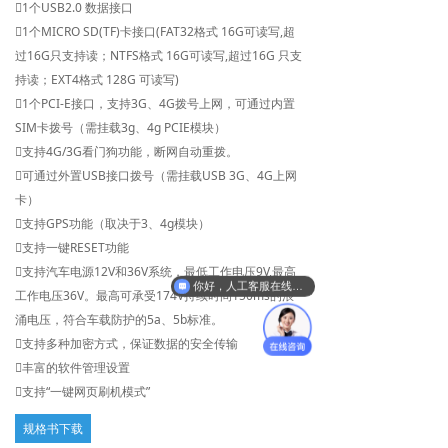
1个USB2.0 数据接口
英文版
1个MICRO SD(TF)卡接口(FAT32格式 16G可读写,超
过16G只支持读；NTFS格式 16G可读写,超过16G 只支
持读；EXT4格式 128G 可读写)
1个PCI-E接口，支持3G、4G拨号上网，可通过内置
SIM卡拨号（需挂载3g、4g PCIE模块）
支持4G/3G看门狗功能，断网自动重拨。
可通过外置USB接口拨号（需挂载USB 3G、4G上网
卡）
支持GPS功能（取决于3、4g模块）
支持一键RESET功能
支持汽车电源12V和36V系统，最低工作电压9V,最高
你好，人工客服在线吗？
工作电压36V。最高可承受174V持续时间150ms的浪
涌电压，符合车载防护的5a、5b标准。
支持多种加密方式，保证数据的安全传输
丰富的软件管理设置
支持“一键网页刷机模式”
规格书下载