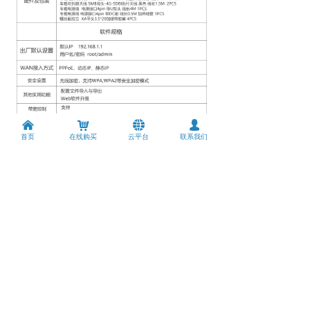
낀
낙
뀁
넙
首页
在线购买
云平台
联系我们
上一个：
4G双频1200M Wi-Fi： WG259
ꄴ
下一个：
无
ꄲ