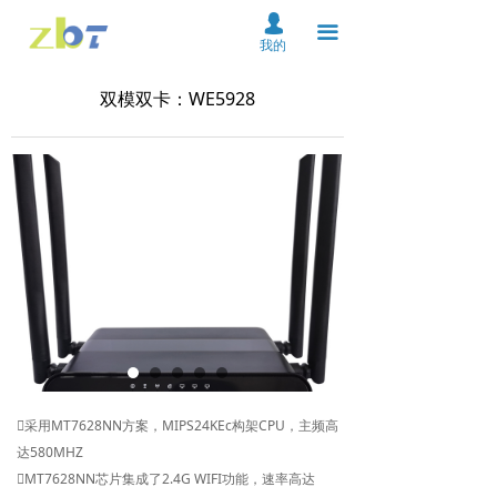
首页
넙
끀
我的
关于我们
双模双卡：WE5928
产品中心
解决方案
资料下载
服务支持
新闻中心
在线购买
联系我们
采用MT7628NN方案，MIPS24KEc构架CPU，主频高
达580MHZ
云平台
MT7628NN芯片集成了2.4G WIFI功能，速率高达