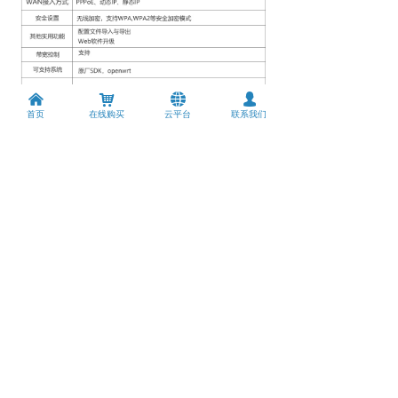
낀
낙
뀁
넙
首页
在线购买
云平台
联系我们
上一个：
双模双卡：WE2806
ꄴ
下一个：
4G三模三卡：WG1402-S
ꄲ