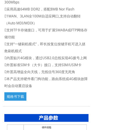
300Mbps
英文版
采用高速64MB DDR2，搭配8MB Nor Flash
1WAN、3LAN全100M自适应网口,支持自动翻转
（Auto MDI/MDIX）
支持TF卡存储接口，可用于扩展SMABA或FTP网络存
储功能
支持“一键刷机模式”，即长按复位按键开机可进入拯
救刷机模式
内置贴片4G模块，通过USB2.0总线实现4G拨号上网
外置标准SIM卡（大卡）接口，支持SIM/USIM卡
外置高增益全向天线，无线信号360度无死角
本产品支持硬件看门狗功能，路由系统或4G模块故障
时会自动重启设备
规格书下载