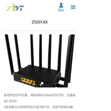
首页
넙
끀
我的
关于我们
Z5001AX
产品中心
解决方案
资料下载
服务支持
新闻中心
在线购买
联系我们
采用IPQ5018方案，4核ARMCortexA53sCPU，主频高
达1.0GHz
云平台
采用独立5.8GWIFI芯片QCN6102，支持160MHz频