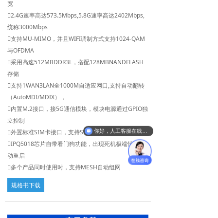
宽
英文版
2.4G速率高达573.5Mbps,5.8G速率高达2402Mbps,
统称3000Mbps
支持MU-MIMO，并且WIFI调制方式支持1024-QAM
与OFDMA
采用高速512MBDDR3L，搭配128MBNANDFLASH
存储
支持1WAN3LAN全1000M自适应网口,支持自动翻转
（AutoMDI/MDIX），
内置M.2接口，接5G通信模块，模块电源通过GPIO独
立控制
外置标准SIM卡接口，支持SIM/USIM卡
你好，人工客服在线吗？
IPQ5018芯片自带看门狗功能，出现死机极端情况自
动重启
多个产品同时使用时，支持MESH自动组网
规格书下载