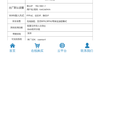
낀
낙
뀁
넙
首页
在线购买
云平台
联系我们
上一个：
Z2105AX-T
ꄴ
下一个：
WG827-M2
ꄲ