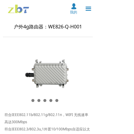
首页
넙
끀
我的
关于我们
户外4g路由器：WE826-Q-H001
产品中心
解决方案
资料下载
服务支持
新闻中心
在线购买
联系我们
符合IEEE802.11b/802.11g/802.11n，WIFI 无线速率
高达300Mbps
云平台
符合IEEE802.3/802.3u,1外置10/100Mbps自适应以太