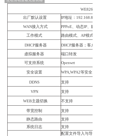
WE
826-Q-
出厂默认设置
IP地址：192.168.8.1
WAN接入方式
PPPoE、动态IP、静态IP
工作模式
路由模式、AP模式、中继模式
DHCP服务器
DHCP服务器；客户端列表；静态地址分配
虚拟服务器
端口转发
可支持系统
Openwrt
安全设置
WPA,WPA2等安全加密模式
DDNS
支持
VPN
支持
WEB主题切换
不支持
带宽控制
支持
静态路由
支持
系统日志
支持
配置文件导入与导出