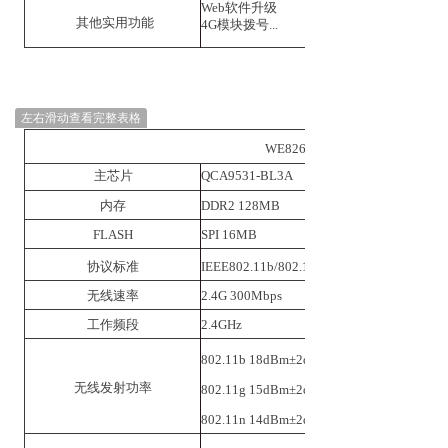
Web软件升级
其他实用功能
4G模块拨号...
左右滑动查看完整表格
WE
826-Q-
主芯片
QCA9531-BL3A
内存
DDR2 128MB
FLASH
SPI 16MB
协议标准
IEEE802.11b/802.11g/802.11n/802.3/802.3
无线速率
2.4G 300Mbps
工作频段
2.4GHz
802.11b
18dBm±2dBm
无线发射功率
802.11g
15dBm±2dBm
802.11n
14dBm±2dBm