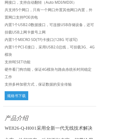
网接口，支持自动翻转（Auto MDI/MDIX）
英文版
共支持5个网口，只有一个网口外置其他网口内置，外
置网口支持POE供电
内置1个USB2.0数据接口，可连接USB存储设备，还可
挂载USB上网卡拨号上网
内置1个MICRO SD(TF)卡接口(128G 可读写)
内置1个PCI-E接口，采用USB2.0总线，可挂载3G、4G
模块
支持RESET功能
硬件看门狗功能，保证4G模块与路由糸统长时间稳定
工作
支持多种加密方式，保证数据的安全传输
规格书下载
产品介绍
WE
826-Q-H001
采用全新一代无线技术解决