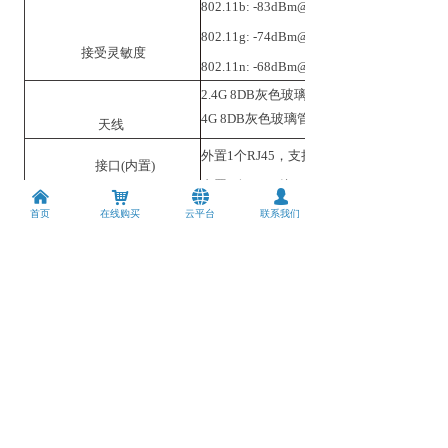
802.11b: -83dBm@10%
802.11g: -74dBm@10%
接受灵敏度
802.11n: -68dBm@10%
2.4G 8DB灰色玻璃管天线（玻璃管外径Φ=20
4G 8DB灰色玻璃管天线（玻璃管外径Φ=20M
天线
外置
1个RJ45，支持POE供电
接口
(内置)
内置
1个PCI-E接口；1个SIM卡接口；1个USB
낀
낙
뀁
넙
依次为Power，PCIE模块指示灯，2.4G，WA
首页
在线购买
云平台
联系我们
LED
(内置)
按钮
(内置)
1个Reset按钮
电源适配器
15V/1A 非标POE电源(供电范围9~16V)
产品最大功耗
< 12W
工作温度：0℃
到
40℃； 存储
温度：-40℃
到
70℃；
工作湿度：10% 到 90%RH 不凝结
工作环境
存储湿度：5% 到 90%RH 不凝结