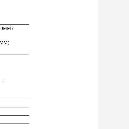
50MM）
0MM）
）;