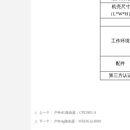
机壳尺
（L*W*H
工作环境
配件
第三方认
上一个：
户外4G路由器：CPE2801-A
ꄴ
下一个：
户外4g路由器：WE826-Q-H001
ꄲ