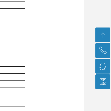
ꁸ
ꂅ
回到顶部
ꁗ
400-966-9689
ꀥ
751573541
销售经理微信