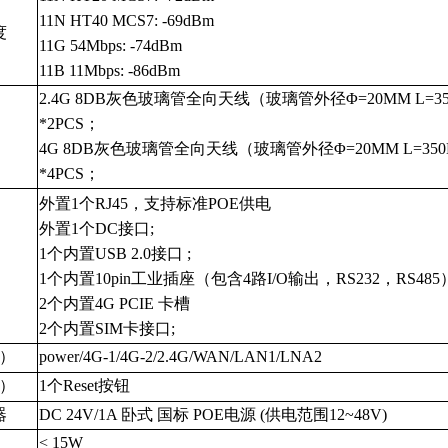
11N HT40 MCS7: -69dBm
度
11G 54Mbps: -74dBm
11B 11Mbps: -86dBm
2.4G 8DB灰色玻璃管
全向
天线（玻璃管外径Φ=20MM L=3
*2PCS；
4G 8DB灰色玻璃管
全向
天线（玻璃管外径Φ=20MM L=35
*4PCS；
外置1个RJ45，支持标准POE供电
外置1个DC接口;
1个内置USB 2.0接口 ;
1个内置10pin工业插座（包含4路I/O输出，RS232，RS485
2个内置4G PCIE 卡槽
2
个
内置
SIM卡接口;
）
power/4G-1/4G-2/2.4G/WAN/LAN1/LNA2
）
1个Reset按钮
器
DC 24V
/
1A 卧式 国标 POE电源
(供电范围12~48V)
< 15W