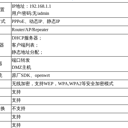
IP地址：192.168.1.1
置
用户/密码:无/admin
方式
PPPoE、动态IP、静态IP
Router/AP/Repeater
DHCP服务器；
务器
客户端列表；
静态地址分配；
端口转发
器
DMZ主机
统
原厂SDK、openwrt
无线加密，支持WEP，WPA,WPA2等安全加密模式
支持
支持
切换
不支持
支持
支持