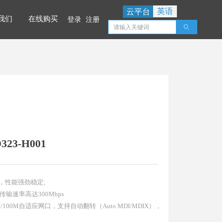
英语
云平台
我们
在线购买
登录
注册
ꄠ
我们
在线购买
3-H001
Z，性能强劲稳定;
准，传输速率高达300Mbps
10M/100M自适应网口，支持自动翻转（Auto MDI/MDIX），