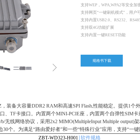
支持WEP，WPA,WPA2等安全加密
支持网页“一键刷机模式”，用户
支持内置USB2.0、RS232、RS
支持双4G功能扩展
支持内置一键RESET功能
规格书下载
ꁇ
，装备大容量DDR2 RAM和高速SPI Flash,性能稳定。提供1个外
SB2.0接口、TF卡接口。内置两个MINI-PCIE座，内置两个自弹
b/无线网络协议，采用2x2 MIMO(MultipleInput Multiple 
30个。为满足“路由爱好者”和一些“特殊行业”应用，支持“一键
ZBT-WD323-H001
∣软件规格