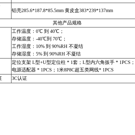
寸
铝
壳
285.6*187.8*85.5mm 黄皮盒383*239*137mm
）
其他产品规格
工作温度：0℃ 到 40℃；
存储温度：-40℃到 70℃；
工作湿度：10% 到 90%RH 不凝结
存储湿度：5% 到 90%RH 不凝结
定位支架 L型+U型定位柱 * 1
套；L型内六角扳手
* 1PCS
电源适配器 * 1PCS
；1
米8P8C超五类网线* 1PCS
证
3C认证