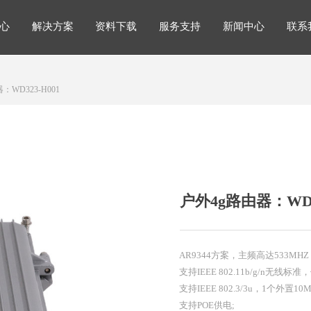
心
解决方案
资料下载
服务支持
新闻中心
联系
解决方案
心
解决方案
资料下载
服务支持
新闻中心
联系
：WD323-H001
户外4g路由器：WD32
AR9344方案，主频高达533MH
支持IEEE 802.11b/g/n无线标
支持IEEE 802.3/3u，1个外置
支持POE供电;