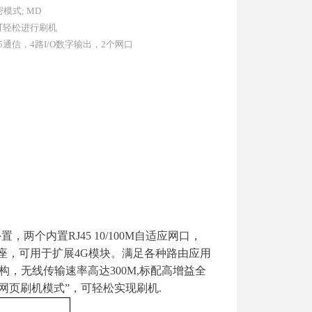
模式; MD
可轻松进行刷机
485通信，4路I/O数字输出，2个网口
置，两个内置RJ45 10/100M自适应网口，
性SIM卡座，可用于扩展4G模块。满足各种路由应用
output)架构，无线传输速率高达300M,标配高增益全
网页刷机模式”，可轻松实现刷机.