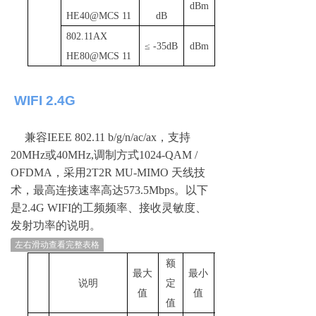
dBm
HE40@MCS 11
dB
802
.
1
1AX
≤
-35dB
dBm
HE80@MCS 11
WIFI 2.4G
兼
容
IEEE 802.11 b/g/n/ac/a
x
，支
持
20MH
z
或
40MHz
,
调制方式
1024-QAM /
OFDM
A
，
采
用
2T2R MU-MIMO
天线技
术，最高连接速率高
达
573.5Mbp
s
。以下
是
2.4G WIF
I
的工频频率、接收灵敏度、
发射功率的说明。
左右滑动查看完整表格
额
最大
最小
说明
定
单位
值
值
值