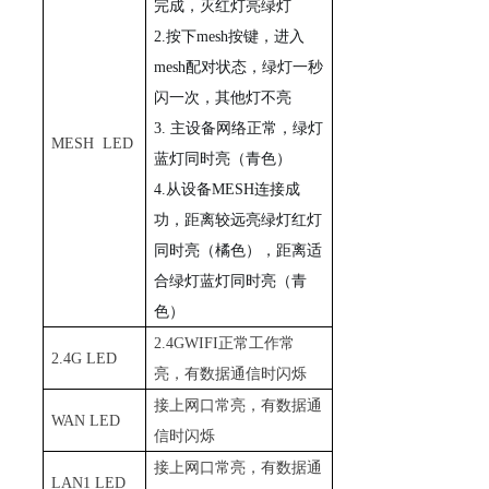
完成，灭红灯亮绿灯
2
.
按
下
mes
h
按键，进
入
mes
h
配对状态，绿灯一秒
闪一次，其他灯不亮
3.
主设备网络正常，绿灯
MESH
LED
蓝灯同时亮（青色）
4
.
从设
备
MES
H
连接成
功，距离较远亮绿灯红灯
同时亮（橘色），距离适
合绿灯蓝灯同时亮（青
色）
2.4G
W
IFI
正常工作常
2.4
G LED
亮，有数据通信时闪烁
接上网口常亮，有数据通
WAN LED
信时闪烁
接上网口常亮，有数据通
LAN1 LED