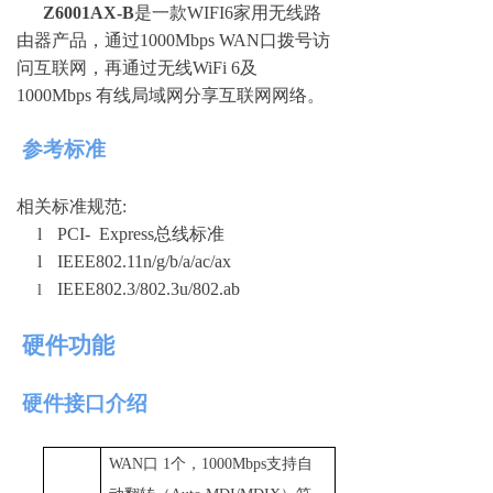
Z6001AX
-
B
是一
款
WIFI
6
家用无线路
由器产品，通
过
1000Mbps WA
N
口拨号访
问互联网，再通过无
线
WiFi
6
及
1000Mbps
有线局域网分享互联网网络。
参考标准
相关标准规
范
:
l
PCI-
Expres
s
总线标准
l
IEEE802.11n/g/b/a/ac/ax
IEEE802.3/802.3u/802.ab
l
硬件功能
硬件接口介绍
WA
N
口
1
个
，
1000Mbp
s
支持自