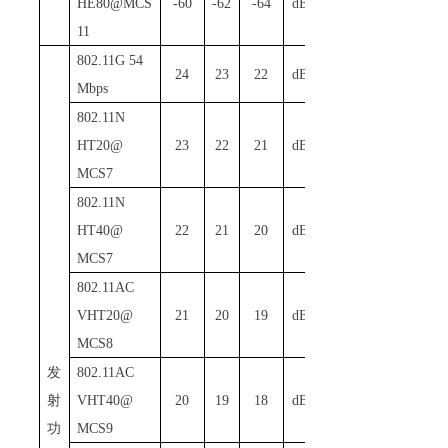
HE80@MCS
-60
-62
-64
dBm
11
802
.
1
1G 54
24
23
22
dBm
Mbps
802
.
1
1N
HT20@
23
22
21
dBm
MCS7
802
.
1
1N
HT40@
22
21
20
dBm
MCS7
802
.
1
1AC
VHT20@
21
20
19
dBm
MCS8
发
802
.
1
1AC
射
VHT40@
20
19
18
dBm
功
MCS9