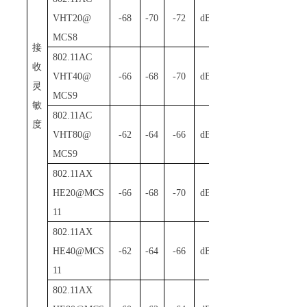
VHT20@
-68
-70
-72
dBm
MCS8
接
802
.
1
1AC
收
VHT40@
-66
-68
-70
dBm
灵
MCS9
敏
802
.
1
1AC
度
VHT80@
-62
-64
-66
dBm
MCS9
802
.
1
1AX
HE20@MCS
-66
-68
-70
dBm
11
802
.
1
1AX
HE40@MCS
-62
-64
-66
dBm
11
802
.
1
1AX