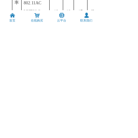
率
802
.
1
1AC
VHT80@
19
18
17
dBm
낀
낙
뀁
넙
MCS9
首页
在线购买
云平台
联系我们
802
.
1
1AX
HE20@MCS
21
20
19
dBm
11
802
.
1
1AX
HE40@MCS
20
19
18
dBm
11
802
.
1
1AX
HE80@MCS
19
18
17
dBm
11
供电与功耗说明
最
额
最