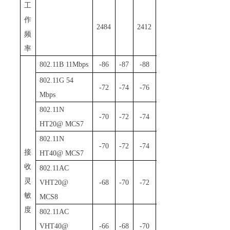
工
作
2484
2412
MHz
频
率
802
.
1
1
B
11Mbps
-86
-87
-88
dBm
802
.
1
1G 54
-72
-74
-76
dBm
Mbps
802
.
1
1N
-70
-72
-74
dBm
HT20@ MCS7
802
.
1
1N
-70
-72
-74
dBm
接
HT40@ MCS7
收
802
.
1
1AC
灵
VHT20@
-68
-70
-72
dBm
敏
MCS8
度
802
.
1
1AC
VHT40@
-66
-68
-70
dBm