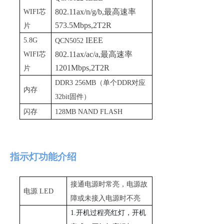
802.11ax/n/g/b
,
最高速
率
WIF
I
芯
573.5Mbps,2T2R
片
IEEE
5.8G
QCN5052
802.11ax/ac/a
,
最高速
率
WIF
I
芯
1201Mbps,2T2R
片
DDR3 256M
B
（单
个
DD
R
对
应
内存
32bi
t
固件）
闪存
128MB NAND FLASH
指示灯功能介绍
接通电源时常亮，电源故
电
源
LED
障或未接入电源时不亮
1
.
开机过程亮红灯，开机