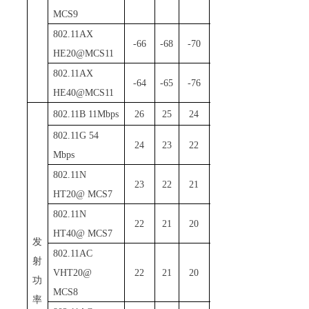
MCS9
802
.
1
1AX
-66
-68
-70
dBm
HE20@MCS11
802
.
1
1AX
-64
-65
-76
dBm
HE40@MCS11
802
.
1
1
B
11Mbps
26
25
24
dBm
802
.
1
1G 54
24
23
22
dBm
Mbps
802
.
1
1N
23
22
21
dBm
HT20@ MCS7
802
.
1
1N
22
21
20
dBm
HT40@ MCS7
发
802
.
1
1AC
射
VHT20@
22
21
20
dBm
功
MCS8
率