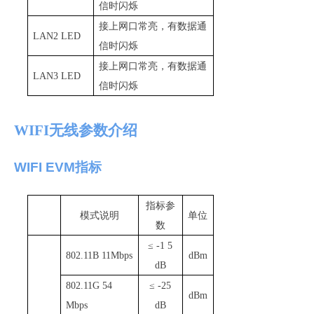
信时闪烁
接上网口常亮，有数据通
LAN2 LED
信时闪烁
接上网口常亮，有数据通
LAN3 LED
信时闪烁
WIF
I
无线参数介绍
WIFI EV
M
指标
指标参
模式说明
单位
数
≤
-1 5
802
.
1
1
B
11Mbps
dBm
dB
802
.
1
1G 54
≤
-25
dBm
Mbps
dB