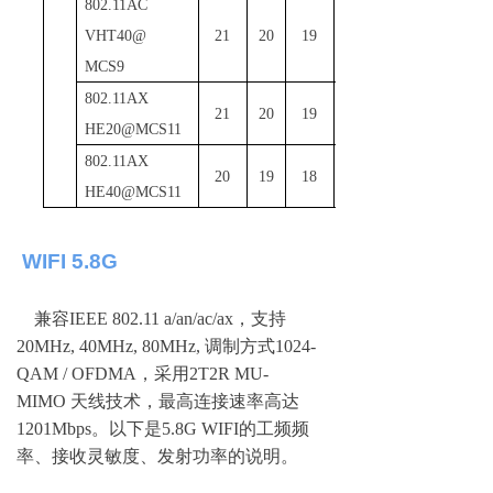
802
.
1
1AC
VHT40@
21
20
19
dBm
MCS9
802
.
1
1AX
21
20
19
dBm
HE20@MCS11
802
.
1
1AX
20
19
18
dBm
HE40@MCS11
WIFI 5.8G
兼
容
IEEE 802.11 a/an/ac/a
x
，支
持
20MHz, 40MHz, 80MHz,
调制方式
1024-
QAM / OFDM
A
，
采
用
2T2R MU-
MIMO
天线技术，最高连接速率高
达
1201Mbp
s
。以下
是
5.8G WIF
I
的工频频
率、接收灵敏度、发射功率的说明。