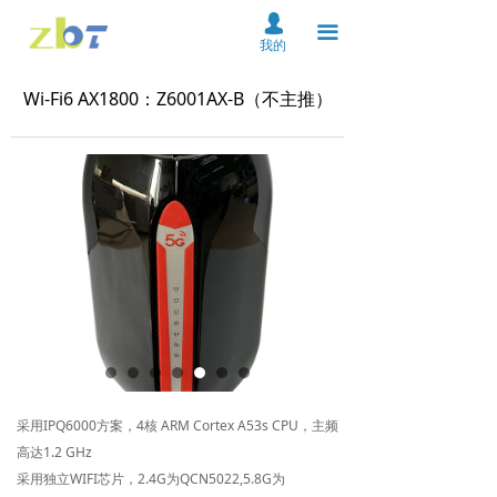
首页
넙
끀
我的
关于我们
Wi-Fi6 AX1800：Z6001AX-B（不主推）
产品中心
解决方案
资料下载
服务支持
新闻中心
在线购买
联系我们
采用IPQ6000方案，4核 ARM Cortex A53s CPU，主频
高达1.2 GHz
云平台
采用独立WIFI芯片，2.4G为QCN5022,5.8G为