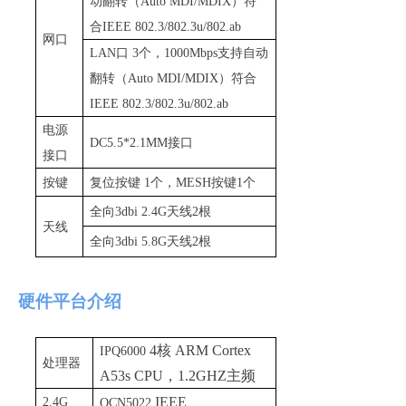
动翻转
（
Auto MDI/MDI
X
）符
合
IEEE 802.3/802.3u/802.ab
网口
LA
N
口
3
个
，
1000Mbp
s
支持自动
翻转
（
Auto MDI/MDI
X
）符
合
IEEE 802.3/802.3u/802.ab
电源
DC5.5*2.1M
M
接口
接口
按键
复位按
键
1
个
，
MES
H
按
键
1
个
全
向
3dbi 2.4
G
天
线
2
根
天线
全
向
3dbi 5.8
G
天
线
2
根
硬件平台介绍
4
核
ARM Cortex
IPQ6000
处理器
A53s CP
U
，
1.2GH
Z
主频
IEEE
2.4G
QCN5022