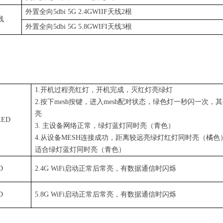
外置全
向
5dbi
5G
2.4G
WIIF
天
线
2
根
线
外置全
向
5dbi
5G
5.8G
WIFI
天线
3
根
1
.
开机过程亮红灯，开机完成，灭红灯亮绿灯
2
.
按
下
mes
h
按键，进
入
mes
h
配对状态，绿色灯一秒闪一次，其
亮
ED
3.
主设备网络正常，绿灯蓝灯同时亮（青色）
4
.
从设
备
MES
H
连接成功，距离较远亮绿灯红灯同时亮（橘色
适合绿灯蓝灯同时亮（青色）
D
2.4G
WiF
i
启动正常后常亮，有数据通信时闪烁
D
5
.
8G
WiF
i
启动正常后常亮，有数据通信时闪烁