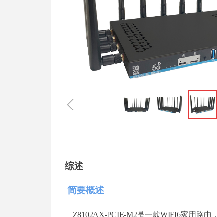
ꁆ
综述
简要概述
Z8102AX-PCIE-M2是一
款
WIFI
6
家用路由