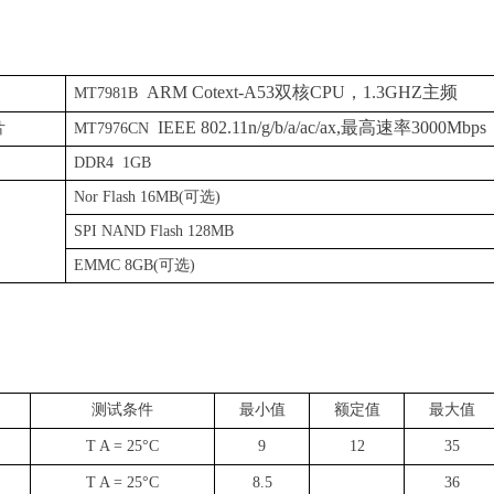
ARM C
otext
-A53
双
核
CP
U
，
1.3G
H
Z
主频
MT7
981B
IEEE 802.11n/g/b/a/ac/ax
,
最高速率
30
00Mbps
片
MT79
76CN
DDR
4
1G
B
Nor Flash 16MB
(
可选
)
SPI
NAND Flash
128MB
EMMC 8GB(
可选
)
测试条件
最小值
额定值
最大值
T A = 25°C
9
12
35
T A = 25°C
8.5
36