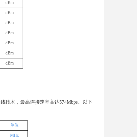
dBm
dBm
dBm
dBm
dBm
dBm
dBm
天线技术，最高连接速率高
达
57
4
Mbp
s
。以下
单位
MHz