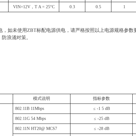
VIN=12
V
，
T A = 25°C
0.
3
0.5
1
电，如未使
用
ZB
T
标配电源供电，请严格按照以上电源规格参数
、防浪涌对策。
模式说明
指标参数
802
.
1
1
B
11Mbps
≤
-1 5 dB
802
.
1
1G 54 Mbps
≤
-25 dB
802
.
1
1N HT20@ MCS7
≤
-28 dB