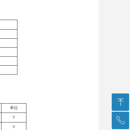
ꁸ
单位
V
ꂅ
回到顶部
V