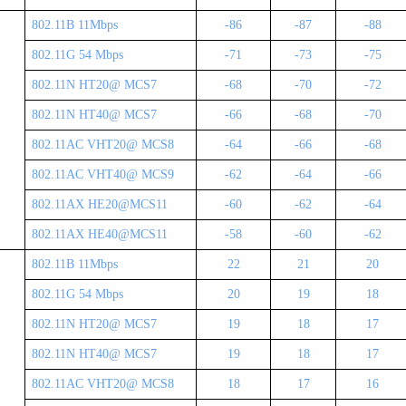
802
.
1
1
B
11Mbps
-86
-87
-88
802
.
1
1G 54 Mbps
-
71
-7
3
-7
5
802
.
1
1N HT20@ MCS7
-6
8
-
70
-7
2
802
.
1
1N HT40@ MCS7
-6
6
-6
8
-
70
802
.
1
1AC VHT20@ MCS8
-6
4
-6
6
-6
8
802
.
1
1AC VHT40@ MCS9
-6
2
-6
4
-6
6
802
.
1
1AX HE20@MCS11
-6
0
-6
2
-6
4
802
.
1
1AX HE40@MCS11
-
58
-6
0
-6
2
802
.
1
1
B
11Mbps
22
21
20
802
.
1
1G 54 Mbps
20
19
18
802
.
1
1N HT20@ MCS7
19
18
17
802
.
1
1N HT40@ MCS7
19
18
17
802
.
1
1AC VHT20@ MCS8
18
17
16