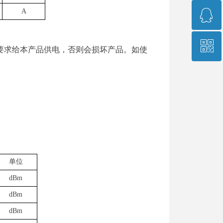
ꁗ
A
400-966-9689
ꀥ
751573541
要求给本产品供电，否则会损坏产品。如使
销售经理微信
单位
dBm
dBm
dBm