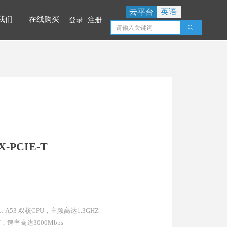
英语
云平台
我们
在线购买
登录
注册
ꄠ
我们
在线购买
-PCIE-T
xt-A53 双核CPU，主频高达1.3GHZ
N，速率高达3000Mbps