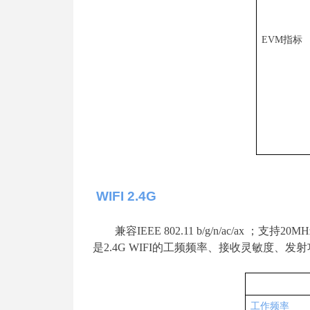
EV
M
指标
WIFI 2.4G
兼
容
IEEE 802.11 b/g/n/ac/ax
；支
持
20MH
是
2.4G WIF
I
的工频频率、接收灵敏度、发射
工作频率