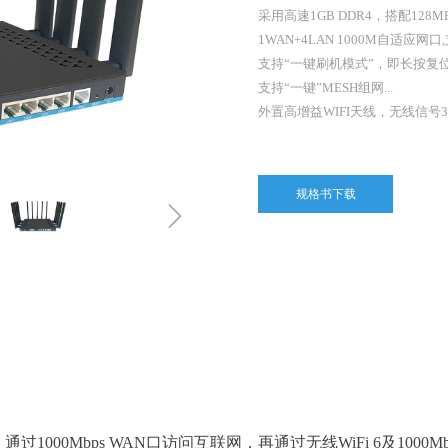
采用高速1GB DDR4，搭配128MB SP
1WAN+4LAN 1000M自适应网口,
支持“一键刷机模式”，即长按复位
支持“一键”MESH组网...
外置高增益WIFI天线，无线信号3
规格书下载
ꁇ
，通
过
1000Mbps WA
N
口访问互联网，再通过无
线
WiFi
6
及
1000Mb