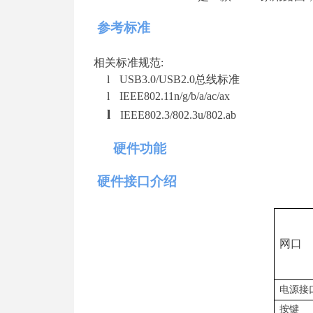
参考标准
相关标准规
范
:
l
USB3.0/USB2.
0
总线标准
l
IEEE802.11n/g/b/a/ac/ax
l
IEEE802.3/802.3u/802.ab
硬件功能
硬件接口介绍
网口
电源接
按键