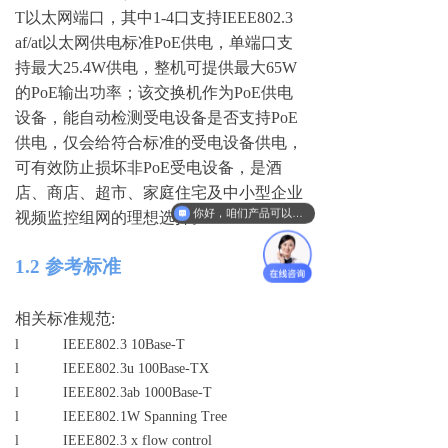
T
以太网端口，其
中
1-
4
口支
持
IEEE802.3
af/a
t
以太网供电标
准
Po
E
供电，单端口支
持最
大
25.4
W
供电，整机可提供最
大
65
W
的
Po
E
输出功率；该交换机作
为
Po
E
供电
设备，能自动检测受电设备是否支
持
Po
E
供电，仅会给符合标准的受电设备供电，
可有效防止损坏
非
Po
E
受电设备，是酒
店、商店、超市、家庭住宅及中小型企业
你好，咱们产品可以定制吗？我们这边有定制需求。
视频监控组网的理想选择。
1.2
参考标准
相关标准规
范
:
l
IEEE802.3 10Base-T
l
IEEE802.3u 100Base-TX
l
IEEE802.3ab 1000Base-T
l
IEEE802.1W Spanning Tree
l
IEEE802.
3
x flow control