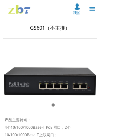
首页
넙
끀
我的
关于我们
GS601（不主推）
产品中心
解决方案
资料下载
服务支持
新闻中心
在线购买
联系我们
产品主要特点：
4个10/100/1000Base-T PoE 网口，2个
云平台
10/100/1000Base-T上联网口；