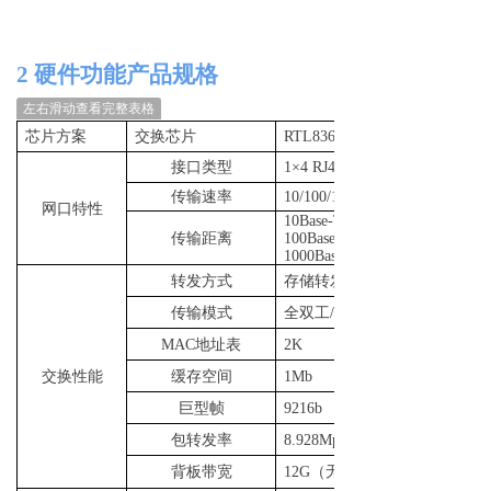
2
硬件功能
产品规格
左右滑动查看完整表格
芯片方案
交换芯片
RTL8367S
接口类型
1×4 RJ4
5
，
传输速率
10/100/1000Mbp
网口特性
10Base-T:
传输距离
100Base-TX:
100
0
Base-T:
转发方式
存储转发（全线速）
传输模式
全双
工
/
半双工自适应
MA
C
地址表
2K
交换性能
缓存空间
1Mb
巨型帧
9216b
包转发率
8.928Mpps@64byte
背板带宽
12G
（无阻塞）