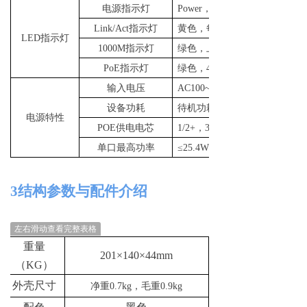
电源指示灯
Powe
r
，红色
Link/Ac
t
指示灯
黄色，每个网口
LE
D
指示灯
1000
M
指示灯
绿色，上联
Po
E
指示灯
绿色
，
4
个
输入电压
AC100~240
设备功耗
待机功耗
：
电源特性
PO
E
供电电芯
1/2
+
，
3/6-
单口最高功率
≤
25.4W
3
结构参数与配件介绍
左右滑动查看完整表格
重量
201×140×44mm
（
K
G
）
外壳尺寸
净重
0.7k
g
，毛
重
0.9kg