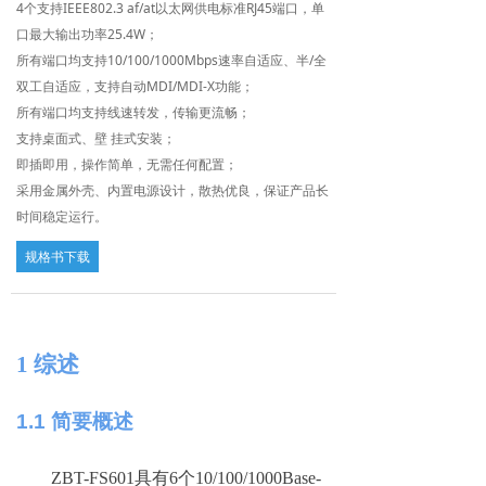
4个支持IEEE802.3 af/at以太网供电标准RJ45端口，单
英文版
口最大输出功率25.4W；
所有端口均支持10/100/1000Mbps速率自适应、半/全
双工自适应，支持自动MDI/MDI-X功能；
所有端口均支持线速转发，传输更流畅；
支持桌面式、壁 挂式安装；
即插即用，操作简单，无需任何配置；
采用金属外壳、内置电源设计，散热优良，保证产品长
时间稳定运行。
规格书下载
1
综述
1.1
简要概述
ZBT-FS601
具
有
6
个
10/100/1000Base-