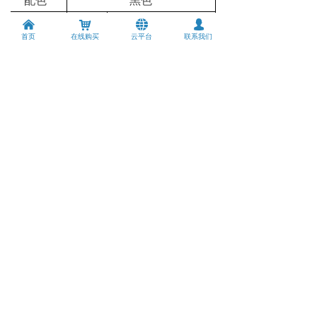
配色
黑色
说明
낀
낙
뀁
넙
1PCS
首页
在线购买
云平台
联系我们
书
合格
配件
1PCS
证
A
C
电
1PCS
源
线
4
产品工作环境要求
工作温
～
60
-2
0
℃
℃
度
储存温
～
85
-4
0
℃
℃
度
相对湿
～
95
5%
%
无凝结
度
散热方
自然散热
式