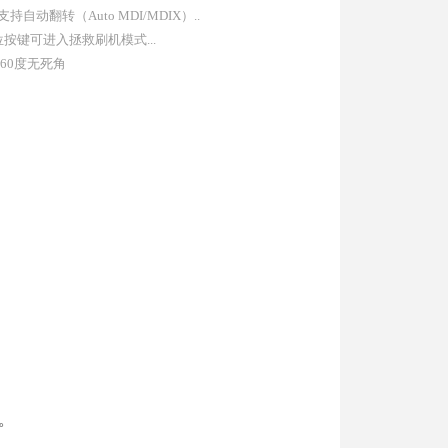
支持自动翻转（Auto MDI/MDIX）..
按键可进入拯救刷机模式...
60度无死角
。