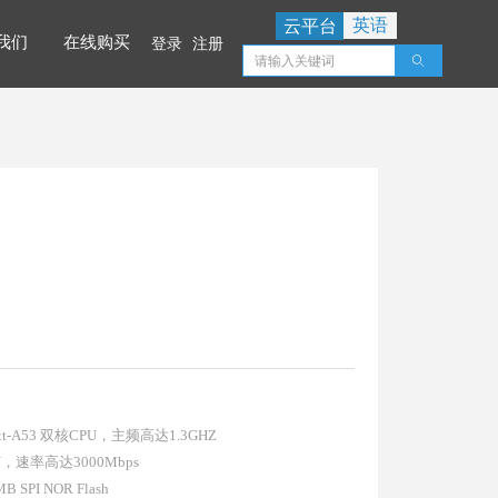
英语
云平台
我们
在线购买
登录
注册
ꄠ
我们
在线购买
xt-A53 双核CPU，主频高达1.3GHZ
N，速率高达3000Mbps
PI NOR Flash