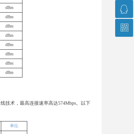
ꁗ
dBm
400-966-9689
dBm
ꀥ
dBm
751573541
dBm
dBm
销售经理微信
dBm
dBm
dBm
天线技术，最高连接速率高
达
57
4
Mbp
s
。以下
单位