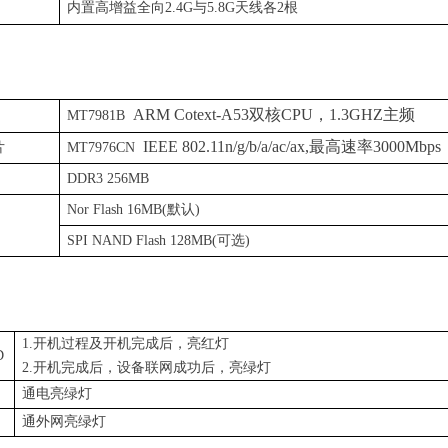
内置高增益全
向
2.4
G
与
5.8
G
天线
各
2
根
ARM C
otext
-A53
双
核
CP
U
，
1.3G
H
Z
主频
MT7
981B
IEEE 802.11n/g/b/a/ac/ax
,
最高速率
30
00Mbps
片
MT79
76CN
DDR3 256MB
Nor Flash 16MB
(
默认
)
SPI
NAND Flash
128MB(
可选
)
1
.
开机过程
及开机完成后，
亮红灯
D
2
.
开机完成后，设备联网成功后，亮绿灯
通电亮绿灯
通外网亮绿灯