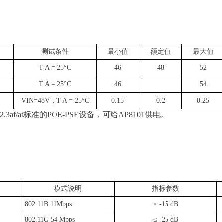
测试条件
最小值
额定值
最大值
T A = 25°C
46
48
52
T A = 25°C
46
54
VIN=48
V
，
T A = 25°C
0.15
0.2
0.25
.3af/at
标准
的
POE-PS
E
设备，可
给
AP810
1
供电。
模式说明
指标参数
802
.
1
1
B
11Mbps
≤
-15 dB
802
.
1
1G 54 Mbps
≤
-25 dB