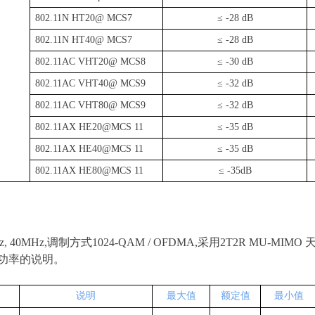
802
.
1
1N HT20@ MCS7
≤
-28 dB
802
.
1
1N HT40@ MCS7
≤
-28 dB
802
.
1
1AC VHT20@ MCS8
≤
-30 dB
802
.
1
1AC VHT40@ MCS9
≤
-32 dB
802
.
1
1AC VHT80@ MCS9
≤
-32 dB
802
.
1
1AX HE20@MCS 11
≤
-35 dB
802
.
1
1AX HE40@MCS 11
≤
-35 dB
802
.
1
1AX HE80@MCS 11
≤
-35dB
z, 40MHz
,
调制方式
1024-QAM / OFDMA
,
采
用
2T2R MU-MIMO
功率的说明。
说明
最大值
额定值
最小值