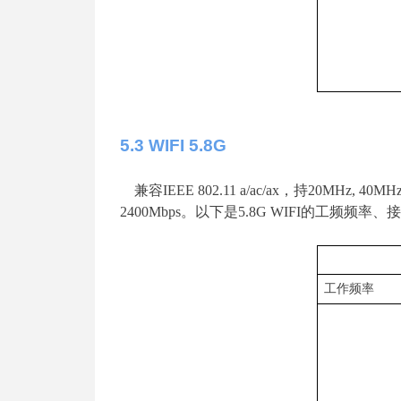
5
.3 WIFI 5.8G
兼
容
IEEE 802.11 a/ac/a
x
，
持
20MHz, 40MHz
2400
Mbp
s
。以下
是
5.8G WIF
I
的工频频率、接
工作频率