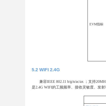
EV
M
指标
5
.2 WIFI 2.4G
兼
容
IEEE 802.11 b/g/n/ac/ax
；支
持
20MH
是
2.4G WIF
I
的工频频率、接收灵敏度、发射