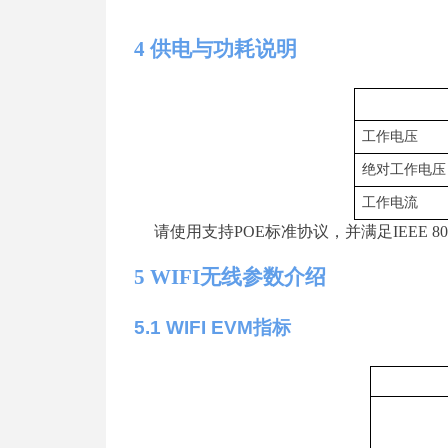
4
供电与功耗说明
工作电压
绝对工作电压
工作电流
请使用支
持
PO
E
标准协议，并满足
IEEE 802
5
WIF
I
无线参数介绍
5
.1 WIFI EV
M
指标