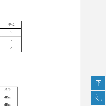
单位
V
V
A
ꁸ
单位
ꂅ
dBm
回到顶部
dBm