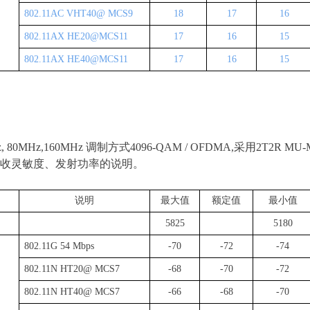
802
.
1
1AC VHT40@ MCS9
18
17
16
802
.
1
1AX HE20@MCS11
17
16
15
802
.
1
1AX HE40@MCS11
17
16
15
, 80MHz,
160MHz
调制方式
4096-QAM / OFDMA
,
采
用
2T
2
R MU-
收灵敏度、发射功率的说明。
说明
最大值
额定值
最小值
5825
5180
802
.
1
1G 54 Mbps
-
70
-7
2
-7
4
802
.
1
1N HT20@ MCS7
-6
8
-
70
-7
2
802
.
1
1N HT40@ MCS7
-6
6
-6
8
-
70