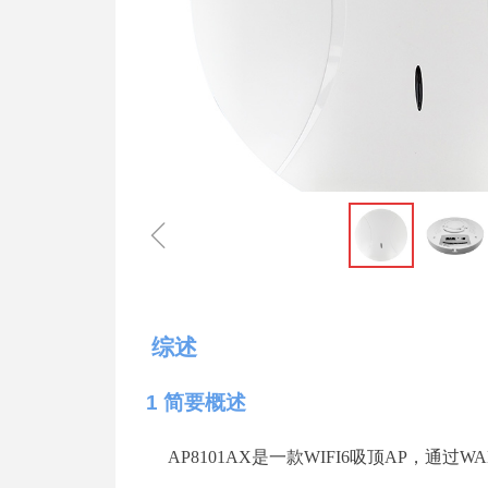
ꁆ
综述
1
简要概述
AP
8
101A
X
是一
款
WIFI
6
吸
顶
A
P
，通
过
WA