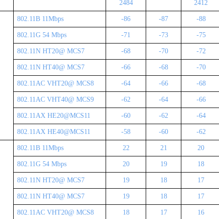
2484
2412
802
.
1
1
B
11Mbps
-86
-87
-88
802
.
1
1G 54 Mbps
-
71
-7
3
-7
5
802
.
1
1N HT20@ MCS7
-6
8
-
70
-7
2
802
.
1
1N HT40@ MCS7
-6
6
-6
8
-
70
802
.
1
1AC VHT20@ MCS8
-6
4
-6
6
-6
8
802
.
1
1AC VHT40@ MCS9
-6
2
-6
4
-6
6
802
.
1
1AX HE20@MCS11
-6
0
-6
2
-6
4
802
.
1
1AX HE40@MCS11
-
58
-6
0
-6
2
802
.
1
1
B
11Mbps
22
21
20
802
.
1
1G 54 Mbps
20
19
18
802
.
1
1N HT20@ MCS7
19
18
17
802
.
1
1N HT40@ MCS7
19
18
17
802
.
1
1AC VHT20@ MCS8
18
17
16