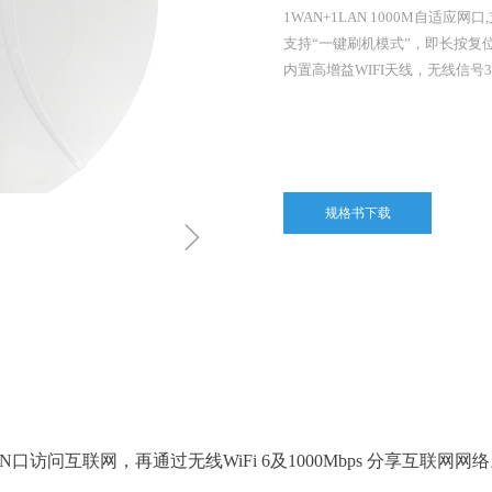
1WAN+1LAN 1000M自适应网口,
支持“一键刷机模式”，即长按复位
内置高增益WIFI天线，无线信号3
规格书下载
ꁇ
N
口访问互联网，再通过无
线
WiFi
6
及
1000Mbps
分享互联网网络