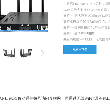
内置高速512MB DDR4芯片，搭配128
WAN口最大支持2.5GMbps速率，
支持4个最大速率1GMbps的LAN口
支持双模双卡5G移动通信功能，支
支持“一键刷机模式”，即长按复
支持“一键”MESH组网
外置高增益WIFI天线，无线信号3
ꁇ
规格书下载
A
N
口
或
5
G
移动通信拨号访问互联网，再通过无
线
WiFi
7
及有
线
L