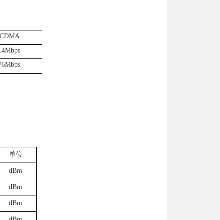
CDMA
.4
Mbps
76
Mbps
单位
dBm
dBm
dBm
dBm