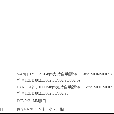
，
2.5G
bps
支持自动翻转
（
Auto MDI/MDI
X
WA
N
口
1
个
符
合
IEEE 802.3/802.3u/802.ab
/
802.bz
，
1000Mbp
s
支持自动翻转
（
Auto MDI/MDI
X
LA
N
口
4
个
符
合
IEEE 802.3/802.3u/802.ab
口
DC5.
5
*2.1M
M
接口
口
两
个
NANO SI
M
卡（小卡）接口