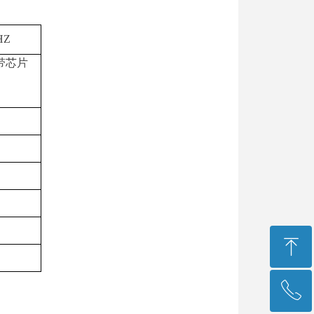
HZ
带芯片
ꁸ
ꂅ
回到顶部