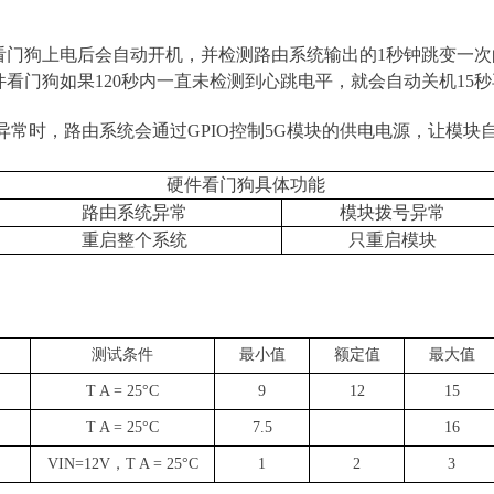
看门狗上电后会自动开机，并检测路由系统输出
的
1
秒钟跳变一次
件看门狗如
果
12
0
秒内一直未检测到心跳电平，就会
自动
关
机
1
5
秒
异常时，路由系统会通
过
GPI
O
控
制
5
G
模块的供电电源，让模块
硬件看门狗具体功能
路由系统异常
模块拨号异常
重启整个系统
只重启模块
测试条件
最小值
额定值
最大值
T A = 25°C
9
12
1
5
T A = 25°C
7.5
16
VIN=12
V
，
T A = 25°C
1
2
3