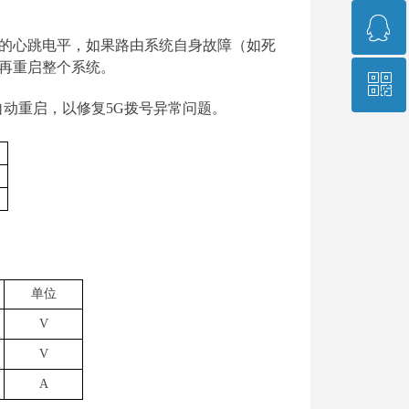
ꁗ
400-966-9689
的心跳电平，如果路由系统自身故障（如死
再重启整个系统。
ꀥ
751573541
自动重启，以修
复
5
G
拨号异常问题。
销售经理微信
单位
V
V
A