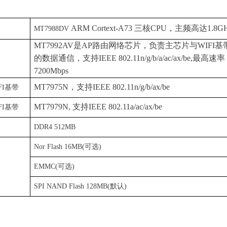
ARM Cortext-A
73
三
核
CP
U
，主频高达
1.8G
MT7
988
DV
MT7992AV
是
A
P
路由网络芯片，负责主芯片
与
WIF
I
基
的数据通信，支持
IEEE 802.11n/g/b/a/ac/ax/be
,
最高速
率
7200Mbps
MT7975
N
，
支持
IEEE 802.11n/g/b/ax/be
F
I
基带
MT7979N
,
支
持
IEEE 802.11a/ac/ax/be
F
I
基带
DDR4 512MB
Nor Flash 16MB
(
可选
)
EMMC
(
可选
)
SPI
NAND Flash
128MB(
默认
)