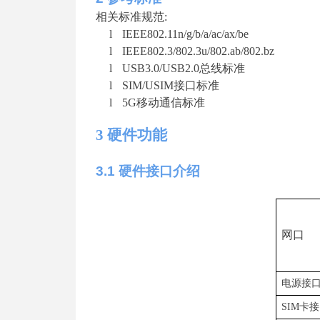
相关标准规
范
:
l
IEEE802.11n/g/b/a/ac/ax/be
l
IEEE802.3/802.3u/802.ab
/
802.bz
l
USB3.0/USB2.
0
总线标准
l
SIM/USI
M
接口标准
l
5
G
移动通信标准
3
硬件功能
3
.1
硬件接口介绍
网口
电源接
SI
M
卡接