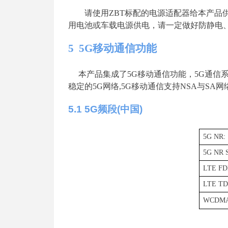
请使
用
ZB
T
标配的电源适配器给本产品
用电池或车载电源供电，请一定做好防静电
5
5
G
移动通信功能
本产品
集成了
5
G
移动通信功能，
5
G
通信
稳定
的
5
G
网
络
,
5
G
移动通信支
持
NSA
与
SA
网
5
.
1
5G
频
段
(
中
国
)
5G NR:
5G NR 
LTE FD
LTE TD
WCDMA