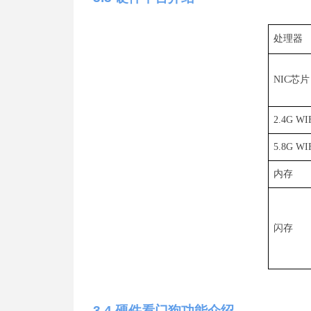
处理器
NI
C
芯片
2.4G WI
5.8G WI
内存
闪存
3
.4
硬件看门狗功能介绍