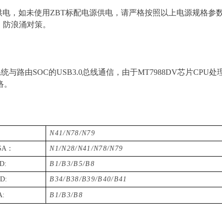
供电，如未使
用
ZB
T
标配电源供电，请严格按照以上电源规格参
、防浪涌对策。
系统与路
由
SO
C
的
USB3.
0
总线通信，由
于
MT7988D
V
芯
片
CP
U
处
络。
N41/N78/N79
SA
：
N1/N
2
8/N41/N78/N79
D:
B1/B3/B5/B8
D:
B34/B38/B39/B40/B41
:
B1/B
3
/B8