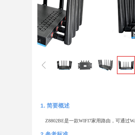
ꁆ
1.
简要概述
Z8802BE
是一
款
WIFI
7
家用路由，可通
过
W
2
参考标准