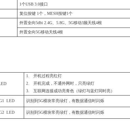
口
1
个
USB 3.
0
接口
复位按
键
1
个
，
MES
H
按
键
1
个
外置全
向
5dbi 2.4
G
、
5.8
G
、
5
G
移
动
3
频天
线
4
根
外置全
向
5
G
移动天
线
4
根
1.
开机过程亮红灯
2.
开机完成，不通外网时，只
亮绿灯
LED
3.
互联网连接成功亮青色（绿灯与蓝灯同时亮）
G1
LED
识别到
5G
模块常亮
绿灯
，有数据通信时闪烁
G2
LED
识别到
5G
模块常亮
绿灯
，有数据通信时闪烁