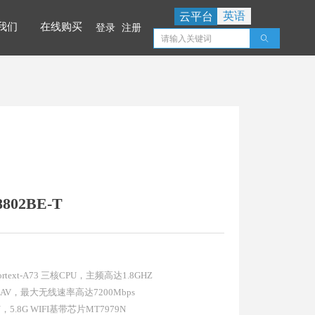
英语
云平台
我们
在线购买
登录
注册
ꄠ
我们
在线购买
8802BE-T
text-A73 三核CPU，主频高达1.8GHZ
2AV，最大无线速率高达7200Mbps
，5.8G WIFI基带芯片MT7979N