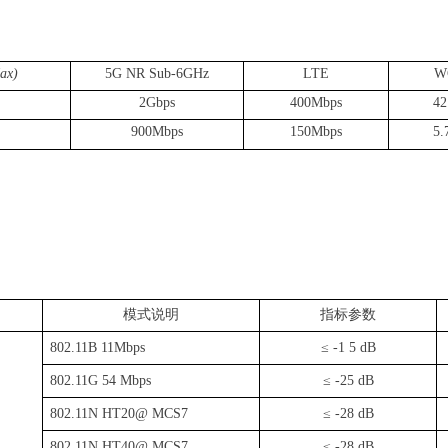
ax)
5G
NR
Sub-6GHz
LTE
W
2Gbps
400
Mbps
42
900
Mbps
150Mbps
5.
模式说明
指标参数
802
.
1
1
B
11Mbps
≤
-1 5 dB
802
.
1
1G 54 Mbps
≤
-25 dB
802
.
1
1N HT20@ MCS7
≤
-28 dB
802
.
1
1N HT40@ MCS7
≤
-28 dB