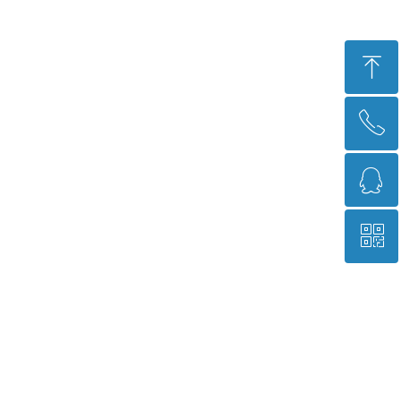
ꁸ
ꂅ
回到顶部
ꁗ
400-966-9689
ꀥ
751573541
销售经理微信