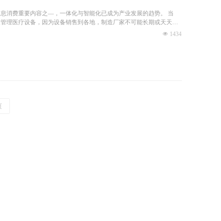
息消费重要内容之—，一体化与智能化已成为产业发展的趋势。 当
及管理医疗设备，因为设备销售到各地，制造厂家不可能长期或天天跑
题，则准确度不够，且无法及时传递给技术人员做正确判断。
넶
1434
现了医生查房、病人监护、药剂师配药和分发、医疗设备管理和实时监
而无线通信网络具有终端可移动性、接入灵活方便等特点，打破了传统
。
页