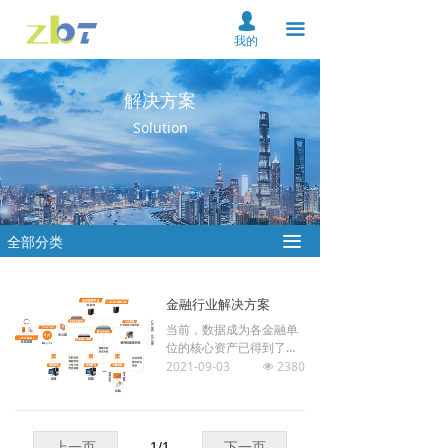
首页
넙
끀
我的
关于我们
解决方案
产品中心
Solution
解决方案
资料下载
全部分类
끀
服务支持
新闻中心
金融行业解决方案
当前，数据成为各金融单
在线购买
位的核心资产已得到了重
点保护，但信息安全事件
2021-09-03
2380
넶
联系我们
仍然频发，重创银行形象
的同时，还带来了巨大的
经济损失。监管部门为了
云平台
行业的健康发展，不断细
上一页
1
/
1
下一页