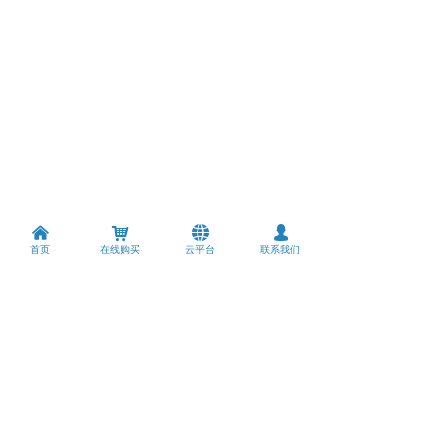
낀
낙
뀁
넙
首页
在线购买
云平台
联系我们