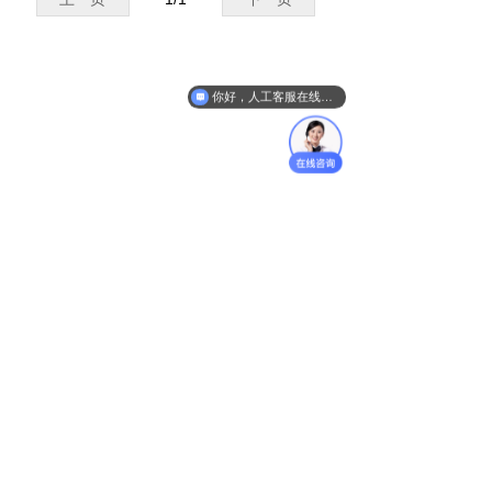
化相关政策法规，加大合
英文版
规检查的力度，金融单位
需要技术手段来满足监管
部门的合规性要求，对数
据安全的需求空前迫切。
你好，人工客服在线吗？