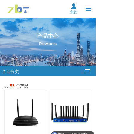
首页
넙
끀
我的
关于我们
产品中心
产品中心
Products
解决方案
资料下载
全部分类
끀
服务支持
共
56
个产品
新闻中心
在线购买
联系我们
云平台