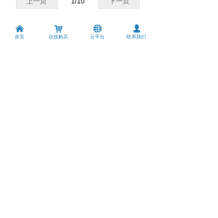
上一页
1
/
10
下一页
낀
낙
뀁
넙
首页
在线购买
云平台
联系我们
领先的网络通讯设备制造商
技术支持
资料下载
版权所有 © 
深圳市智博通电子有限公司