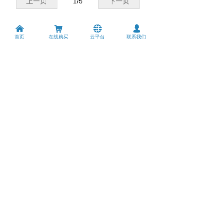
上一页
1
/
5
下一页
낀
낙
뀁
넙
首页
在线购买
云平台
联系我们
领先的网络通讯设备制造商
技术支持
资料下载
版权所有 © 
深圳市智博通电子有限公司