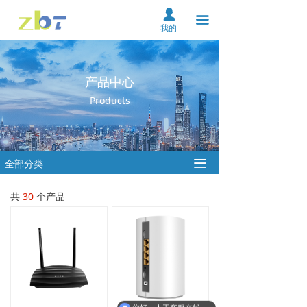
首页
넙
끀
我的
关于我们
产品中心
产品中心
Products
解决方案
资料下载
全部分类
끀
服务支持
共
30
个产品
新闻中心
在线购买
联系我们
云平台