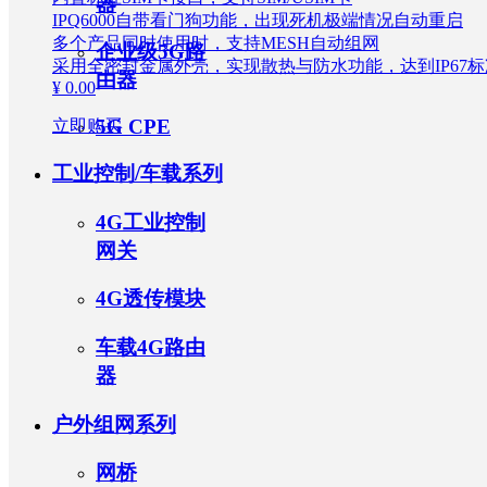
器
IPQ6000自带看门狗功能，出现死机极端情况自动重启
（AC）
无线接入点
多个产品同时使用时，支持MESH自动组网
企业级5G路
（AP）
企业无线/网络安全
采用全密封金属外壳，实现散热与防水功能，达到IP67标
由器
Wi-Fi 6
¥ 0.00
AX3600
MESH组网
Wi-Fi 6
5G CPE
立即购买
AX3000
4G双模双
工业控制/车载系列
卡
4G三模三
卡
4G单模双
4G工业控制
无线网卡
卡
网关
户外 5G
ODU
5G CPE
4G透传模块
Wi-
Fi 7 BE3600
Wi-
车载4G路由
Fi 7 BE7200
器
户外组网系列
网桥