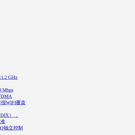
.2 GHz
 Mbps
FDMA
强WIFI覆盖
MDIX），
标准
IO独立控制