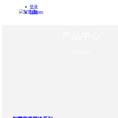
登录
注册
끠
搜索
首页
首页
产品中心
끠
搜索
云平台
关于我们
关
英语
于我们
产品中心
产
Products
品中心
解决方案
解
企业简介
决方案
资料下载
资
企业资质
料下载
服务支持
服
成长历程
务支持
新闻中心
新
产品规格书
解决方
企业文化
闻中心
联系我们
联
样品申请
产品使用视频
案
意见反馈
系我们
在线购买
在
公司动态
产品定制
产品画册
加入我们
线购买
行业新闻
知识问答
方案文档