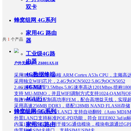
双卡
4G透传模块
车载4G路由器
蜂窝组网 4G系列
4G工业控制网关
行业无线视
家用4G 路由
户外组网系列
频监控
车载WiFi
共
1
个产品
器
光纤到户
工业控制/车载系列
城市公用事
户外 4G
工业级4G路
业
无线通讯与
覆盖
智慧农业
由器
CPE
户外 5G
户外无线AP：Z6001AX-H
金融行业
户外AP
CPE
智慧城市
4G数据终端
采用IPQ6000方案，4核 ARM Cortex A53s CPU，主频高达1
网桥
采用独立WIFI芯片，2.4G为QCN5022,5.8G为QCN5052
4GMiFi
2.4G速率高达573.5Mbps,5.8G速率高达1201Mbps,统称1800
支持 MU-MIMO，并且WIFI调制方式支持1024-QAM与O
4GUFi
每路WIFI独立配制高功率FEM，配合高增益天线，实现超
采用高速256MB DDR3，搭配128MB NAND FLASH存储
蜂窝组网 5G系列
1个1000M外置自适应LAN口,支持自动翻转（Auto MDI/
交换机
外置LAN口支持标准POE-PD功能，符合 IEEE802.3af/at
企业级无线路由器
家用5G路由
内置1个M.2接口，用于接5G通信模块，模块电源通过GP
无线控制器
内置标准SIM卡接口，支持SIM/USIM卡