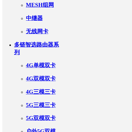
MESH组网
蜂窝组网 5G系列
工业级4G
中继器
CPE
4G MiFi
无线网卡
企业级5G
CPE
家用5G
多链智选路由器系
CPE
家用4G
列
4G数据终
CPE
端
4G UFi
4G单模双卡
4G双模双卡
4G三模三卡
5G三模三卡
5G双模双卡
户外5G双模