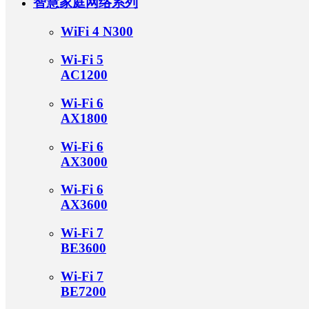
智慧家庭网络系列
智慧家庭网络系列
ꄠ
搜索
展会信息
应用案例
多链路路由器系列
APP下载
WiFi 4 N300
Wi-Fi 5
产品保修政策
网卡驱动下载
AC1200
Wi-Fi 6
Wi-Fi 5
AX1800
中继器
AC1200
物联网业务
Wi-Fi 4
智能服务
N300
5G三模三
新能源+充
Wi-Fi 6
电桩
医疗&家居
卡
5G双模双
AX1800
新零售
卡
户外5G双
Wi-Fi 6
模双卡
AX3000
Wi-Fi 6
AX3600
气象环保
Wi-Fi 7
智能工业
BE3600
工业能源
Wi-Fi 7
工业物联网
BE7200
蜂窝组网 4G系列