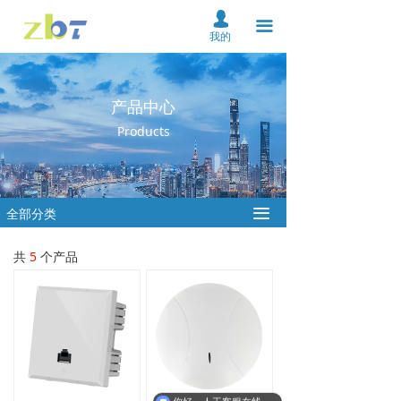
首页
넙
끀
我的
关于我们
产品中心
产品中心
Products
解决方案
资料下载
全部分类
끀
服务支持
共
5
个产品
新闻中心
在线购买
联系我们
云平台