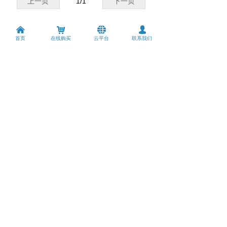
上一页
1
/
1
下一页
낀
낙
뀁
넙
首页
在线购买
云平台
联系我们
领先的网络通讯设备制造商
技术支持
资料下载
版权所有 © 
深圳市智博通电子有限公司