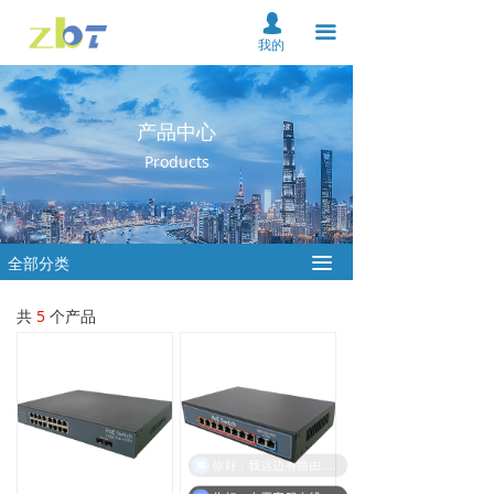
首页
넙
끀
我的
关于我们
产品中心
产品中心
Products
解决方案
资料下载
全部分类
끀
服务支持
共
5
个产品
新闻中心
在线购买
联系我们
你好，我这边有路由器的需求，请帮忙适配下合适的设备。
云平台