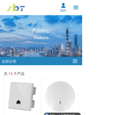
首页
넙
끀
我的
关于我们
产品中心
产品中心
Products
解决方案
资料下载
全部分类
끀
服务支持
共
13
个产品
新闻中心
在线购买
联系我们
云平台