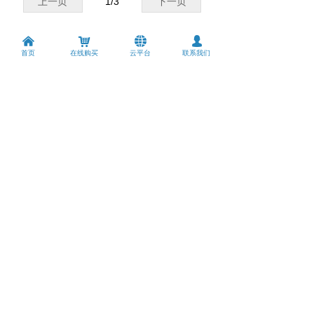
上一页
1
/
3
下一页
낀
낙
뀁
넙
首页
在线购买
云平台
联系我们
领先的网络通讯设备制造商
技术支持
资料下载
版权所有 © 
深圳市智博通电子有限公司